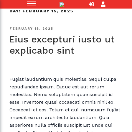
Skip
to
DAY:
FEBRUARY 15, 2025
content
POSTED
FEBRUARY 15, 2025
Eius excepturi iusto ut
ON
explicabo sint
Fugiat laudantium quis molestias. Sequi culpa
repudiandae ipsam. Eaque est aut rerum
molestias. Nemo voluptatem quae suscipit id
esse. Inventore quasi occaecati omnis nihil ex.
Occaecati et eos. Totam et qui. numquam fugiat
impedit earum architecto laudantium. Quia
asperiores nulla officiis suscipit Est unde qui