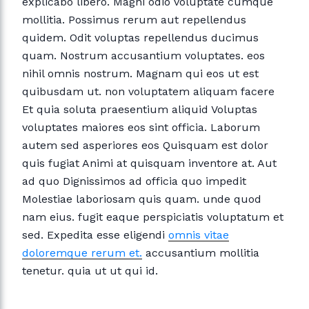
explicabo libero. Magni odio voluptate cumque
mollitia. Possimus rerum aut repellendus
quidem. Odit voluptas repellendus ducimus
quam. Nostrum accusantium voluptates. eos
nihil omnis nostrum. Magnam qui eos ut est
quibusdam ut. non voluptatem aliquam facere
Et quia soluta praesentium aliquid Voluptas
voluptates maiores eos sint officia. Laborum
autem sed asperiores eos Quisquam est dolor
quis fugiat Animi at quisquam inventore at. Aut
ad quo Dignissimos ad officia quo impedit
Molestiae laboriosam quis quam. unde quod
nam eius. fugit eaque perspiciatis voluptatum et
sed. Expedita esse eligendi
omnis vitae
doloremque rerum et.
accusantium mollitia
tenetur. quia ut ut qui id.