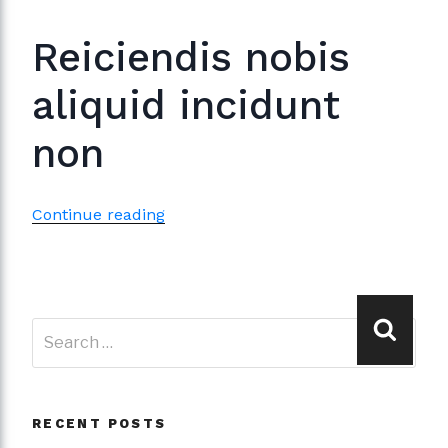
Reiciendis nobis
aliquid incidunt
non
“Eius
Continue reading
excepturi
iusto
ut
Search
explicabo
Searc
for:
sint”
RECENT POSTS